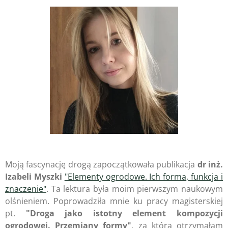
Moją fascynację drogą zapoczątkowała publikacja
dr inż.
Izabeli Myszki
"Elementy ogrodowe. Ich forma, funkcja i
znaczenie"
. Ta lektura była moim pierwszym naukowym
olśnieniem. Poprowadziła mnie ku pracy magisterskiej
pt.
"Droga jako istotny element kompozycji
ogrodowej. Przemiany formy"
, za którą otrzymałam