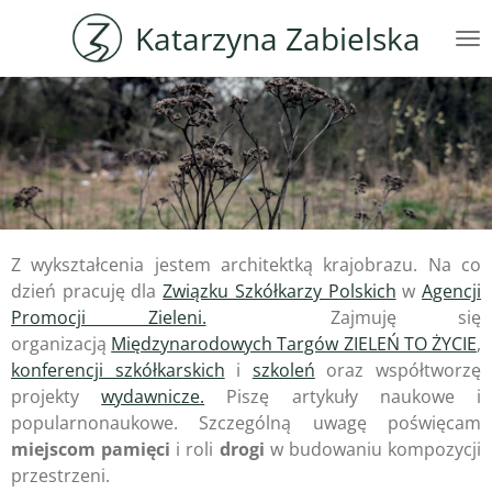
Przejdź
Katarzyna Zabielska
do
głównej
treści
Z wykształcenia jestem architektką krajobrazu. Na co
dzień pracuję dla
Związku Szkółkarzy Polskich
w
Agencji
Promocji Zieleni.
Zajmuję się
organizacją
Międzynarodowych Targów ZIELEŃ TO ŻYCIE
,
konferencji szkółkarskich
i
szkoleń
oraz współtworzę
projekty
wydawnicze.
Piszę artykuły naukowe i
popularnonaukowe. Szczególną uwagę poświęcam
miejscom pamięci
i roli
drogi
w budowaniu kompozycji
przestrzeni.