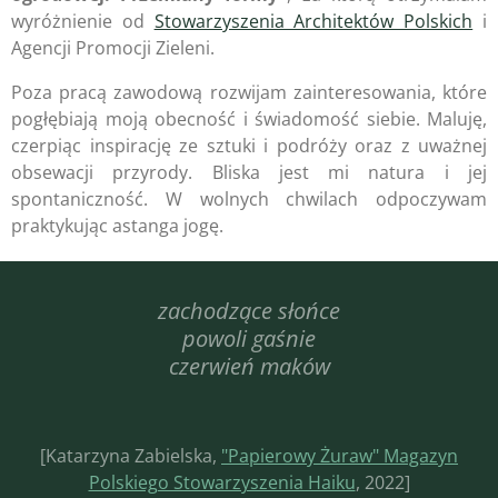
wyróżnienie od
Stowarzyszenia Architektów Polskich
i
Agencji Promocji Zieleni.
Poza pracą zawodową rozwijam zainteresowania, które
pogłębiają moją obecność i świadomość siebie. Maluję,
czerpiąc inspirację ze sztuki i podróży oraz z uważnej
obsewacji przyrody. Bliska jest mi natura i jej
spontaniczność. W wolnych chwilach odpoczywam
praktykując astanga jogę.
zachodzące słońce
powoli gaśnie
czerwień maków
[Katarzyna Zabielska,
"Papierowy Żuraw" Magazyn
Polskiego Stowarzyszenia Haiku
, 2022]